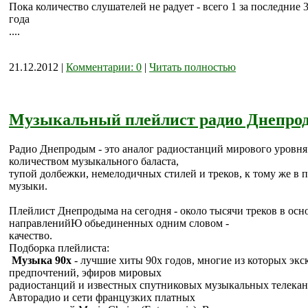
Пока количество слушателей не радует - всего 1 за последние 
года
....
21.12.2012 |
Комментарии: 0
|
Читать полностью
Музыкальный плейлист радио Днепро
Радио Днепродым - это аналог радиостанций мирового уровня 
количеством музыкального баласта,
тупой долбежки, немелодичных стилей и треков, к тому же в 
музыки.
Плейлист Днепродыма на сегодня - около тысячи треков в ос
направленийЮ обьединенных одним словом -
качество.
Подборка плейлиста:
Музыка 90х
- лучшие хиты 90х годов, многие из которых экс
предпочтений, эфиров мировых
радиостанций и известных спутниковых музыкальных телекана
Авторадио и сети французких платных