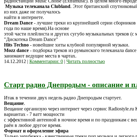
радиостанций Music Choise (Extramusic). В целом много евроде
Музыка телеканала Clubland
. Этот британский спутниковы
из них даже не получалось
найти в интернете.
Dream Dance
- лучшие треки из крупнейшей серии сборников т
года по наше время).На основе
этой части плейлиста и других сугубо музыкальных треков (
"Дискотека Dream Dance"
Hits Techno
- новейшие хиты клубной популярной музыки.
Mozz dance
- подборка треков из румынского телеканала danc
занимают ведущие места в чартах.
14.12.2012 |
Комментарии: 0
|
Читать полностью
Старт радио Днепродым - описание и 
Итак в течении двух недель радио Днепродым стартует.
Вещание
.
Вещание организую через интернет через сервис Radiostyle.ru 
вариантах - 7 ватт мощности
с эффективной антенной в ночное время и по праздникам с ве
раён в любое другое время.
Формат и оформление эфира
Только зарубежка - качественные треки поп музыки и легкого р