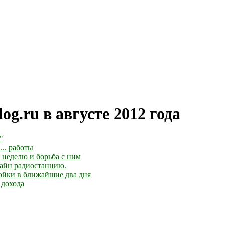
log.ru в августе 2012 года
"
... работы
неделю и борьба с ним
лайн радиостанцию.
ойки в ближайшие два дня
 дохода