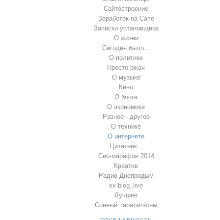
Сайтостроение
Заработок на Сапе
Записки установщика
О жизни
Сегодня было...
О политике
Просто ржач
О музыке
Кино
О блоге
О экономике
Разное - другое
О технике
О интернете
Цитатник...
Сео-марафон 2014
Креатив
Радио Днепродым
xx-blog_live
Лучшее
Сонный паралич/сны
ПОСЕЩАЕМОСТЬ