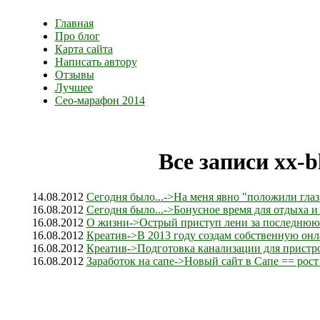
Главная
Про блог
Карта сайта
Написать автору
Отзывы
Лучшее
Сео-марафон 2014
Все записи xx-b
14.08.2012
Сегодня было...->На меня явно "положили глаз
16.08.2012
Сегодня было...->Бонусное время для отдыха и 
16.08.2012
О жизни->Острый приступ лени за последнюю 
16.08.2012
Креатив->В 2013 году создам собственную он
16.08.2012
Креатив->Подготовка канализации для пристр
16.08.2012
Заработок на сапе->Новый сайт в Сапе == рост